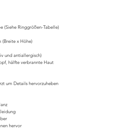
e (Siehe Ringgrößen-Tabelle)
 (Breite x Höhe)
v und antiallergisch)
opf, hälfte verbrannte Haut
ärzt um Details hervorzuheben
lanz
Kleidung
lber
onen hervor