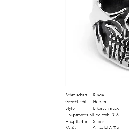
Schmuckart
Ringe
Geschlecht
Herren
Style
Bikerschmuck
Hauptmaterial
Edelstahl 316L
Hauptfarbe
Silber
Motiv
Schädel & Tot