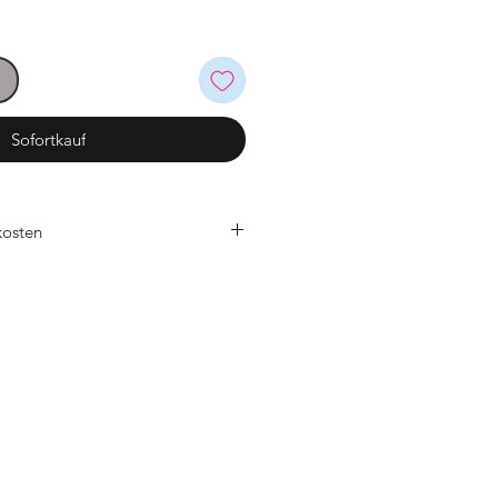
Sofortkauf
kosten
zgl. Versand 4,90€ (Standardversand)
nfrei