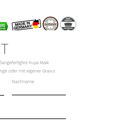
KT
aßangefertigtes Kuya Maik
nge oder mit eigener Gravur.
Nachname