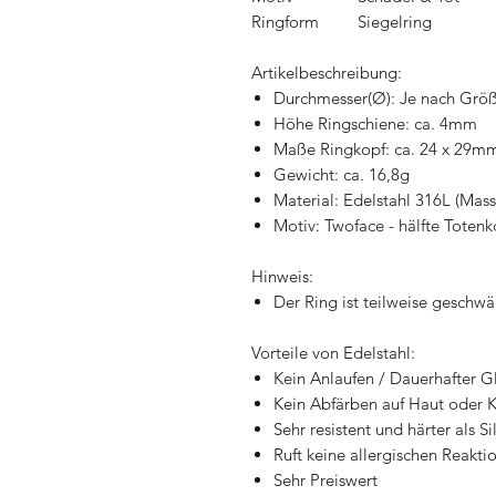
Ringform
Siegelring
Artikelbeschreibung:
Durchmesser(Ø): Je nach Größ
Höhe Ringschiene: ca. 4mm
Maße Ringkopf: ca. 24 x 29mm
Gewicht: ca. 16,8g
Material: Edelstahl 316L (Massi
Motiv: Twoface - hälfte Totenk
Hinweis:
Der Ring ist teilweise geschw
Vorteile von Edelstahl:
Kein Anlaufen / Dauerhafter G
Kein Abfärben auf Haut oder 
Sehr resistent und härter als Si
Ruft keine allergischen Reakti
Sehr Preiswert