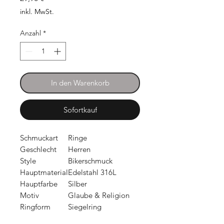
inkl. MwSt.
Anzahl
*
In den Warenkorb
Sofortkauf
Schmuckart
Ringe
Geschlecht
Herren
Style
Bikerschmuck
Hauptmaterial
Edelstahl 316L
Hauptfarbe
Silber
Motiv
Glaube & Religion
Ringform
Siegelring